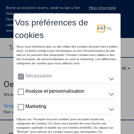
Beste accessoires-lovers, vanaf nu kan u het
Meer informatie
hele accessoire assortiment van uw
favoriete merk terugvinden in de online
catalogus. Deze kunnen steeds besteld
worden via uw dealer.
Toggle navigation
NL
Oeps !
We kunnen de pagina, de informatie die u zoekt niet vinden
Terug naar de startpagina
Een vraag ?
Neem contact op