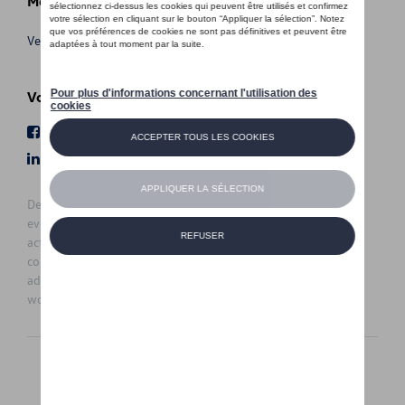
Meer info
Verkoopsvoorwaarden
Volg Ons
Facebook
Youtube
LinkedIn
Instagram
De prijzen op deze site zijn adviesprijzen (incl. btw), exclusief
eventuele installatiekosten. Voor meer informatie over de
actuele verkoopprijs en de eventuele installatiekosten kunt u
contact opnemen met uw concessiehouder / agent. De
adviesprijzen kunnen zonder voorafgaande kennisgeving
worden gewijzigd.
Nederlands
Français