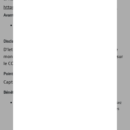
https://eprel.ec.europa.eu/screen/product/tyres/594857
Avantages
Sécurité, adhérence, mobilité dans toutes les conditions
météorologiques
Disclaimer
D'Ieteren Automotive ne peut être tenu responsable si le
montage sur le véhicule diffère du montage mentionné sur
le COC
Points forts
Capteurs de pression TPMS inclus !
Bénéfices
Sécurité sur la route dans des conditions hivernales. Réduisez
considérablement les temps de changement entre les roues
d'été et d'hiver et réduisez les coûts de changement en
choisissant un kit d'hiver au lieu de pneus d'hiver séparés.