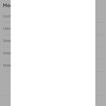
Modèle(s)
CALIFORNIA
CARAVELLE
TRANSPORTER
TRANSPORTER 6.1 DOUBLE CABINE
TRANSPORTER CALIFORNIA 6.1
TRANSPORTER CARAVELLE 6.1
Tout charger
TRANSPORTER COMBI 6.1 TRANSPOR
TRANSPORTER COMBI 6.1 UTILITAI