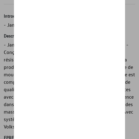
Introduction
- Jante hiver complète « Corvara » d'origine Volkswagen
Description
- Jante hiver complète Volkswagen d'origine « Corvara » -
Conçue pour compléter le design Volkswagen - Peinture
résistante conforme aux normes élevées requises pour la
production en série - Jante en alliage avec une technique de
moulage sophistiquée et une excellente finition - La roue est
composée d'un mélange d'aluminium et de magnésium de
qualité supérieure et silicone - Pneus hautes performances
avec d'excellentes caractéristiques de conduite et adhérence
dans toutes les situations de conduite - Assemblés avec des
masses d'équilibrage écologiques sans plomb en zinc - Avec
système de surveillance de la pression des pneus
Volkswagen d'origine (TPMS)
EPREL