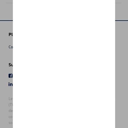
Plus d'informations
Conditions de vente
Suivez nous
Facebook
Youtube
LinkedIn
Instagram
Les prix affichés sur le présent site sont des prix recommandés
(TVAc), hors éventuels frais de montage. Pour connaitre le prix
de vente actuel et les éventuels frais de montage, veuillez
contacter votre concessionnaire/agent. Les prix recommandés
sont sujets à des changements sans préavis.