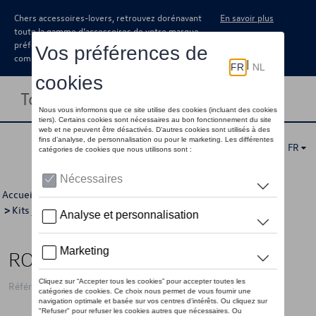
Chers accessoires-lovers, retrouvez dorénavant
En savoir plus
toute la gamme d’accessoires de votre marque
préférée sous forme de catalogue à
commander auprès de votre concessionaire.
Toggle navigation
FR
Accueil
>
Catalogue Volkswagen
>
Jantes et roues
>
Kits jantes avec pneus
>
Kits d'hiver
> Détail
ROUES HIVER 16"
Référence: 7E0WCWN46A 8Z8