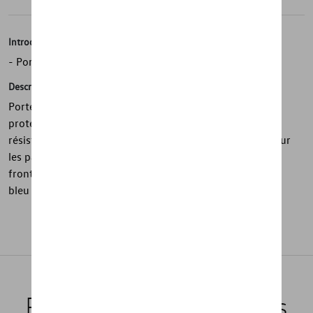
Introduction
- Porte-documents de voyage avec protection RFID
Description
Porte-documents de voyage sécurisé et durable avec
protection RFID, fabriqué en PET recyclé hydrofuge et
résistant à la déchirure. Il comporte plusieurs poches pour
les passeports, les cartes et les accessoires, une poche
frontale et une fermeture à glissière au dos. Imprimé ID.
bleu moyen sur le devant et imprimé à l'intérieur.
Produits recommandés