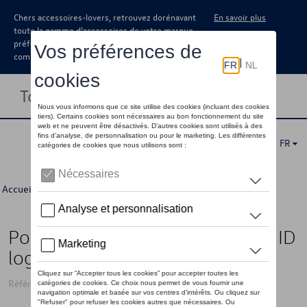
Chers accessoires-lovers, retrouvez dorénavant
En savoir plus
toute la gamme d’accessoires de votre marque
préférée sous forme de catalogue à
commander auprès de votre concessionaire.
Toggle navigation
FR
Accueil
>
Pour vous
>
Divers
> Détail
Porte-documents de voyage VW ID
logo, noir
Référence: 11G087404