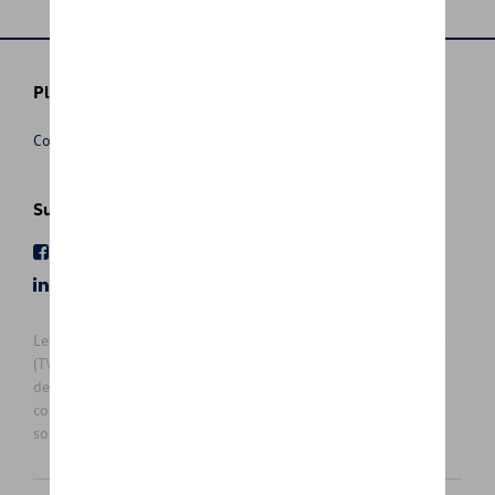
Plus d'informations
Conditions de vente
Suivez nous
Facebook
Youtube
LinkedIn
Instagram
Les prix affichés sur le présent site sont des prix recommandés
(TVAc), hors éventuels frais de montage. Pour connaitre le prix
de vente actuel et les éventuels frais de montage, veuillez
contacter votre concessionnaire/agent. Les prix recommandés
sont sujets à des changements sans préavis.