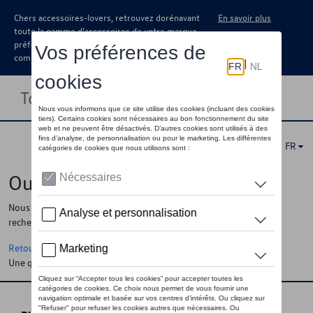
Chers accessoires-lovers, retrouvez dorénavant
En savoir plus
toute la gamme d’accessoires de votre marque
préférée sous forme de catalogue à
commander auprès de votre concessionaire.
Toggle navigation
FR
Oups !
Nous ne pouvons pas trouver la page, l'information que vous
recherchez
Retour à la homepage
Une question ?
Contactez-nous