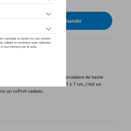
tre concessionnaire pour commander
en forme de T1
en forme de T1 est fabriqué en porcelaine de haute
blanche. D’une taille de 13,3 x 6,7 x 7 cm, c’est un
ans un coffret cadeau.