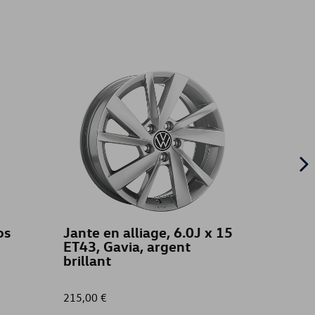
os
Jante en alliage, 6.0J x 15
Laniè
ET43, Gavia, argent
brillant
215,00 €
20,00 €