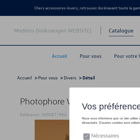
Chers accessoires-lovers, retrouvez dorénavant toute la g
Modèles (Volkswagen WEBSITE)
Catalogue
Accueil
Pour vous
Pour votre
Accueil
>
Pour vous
>
Divers
> Détail
Photophore VW au design T1
Référence: 5H9087798A