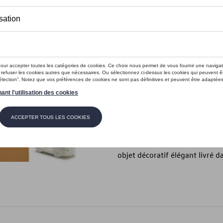
En stock
Contactez vo
Introduction
Porte-bougies chauffe-plats 
Description
Ce porte-bougie chauffe-plat 
qualité avec une finition mate 
objet décoratif élégant livré d