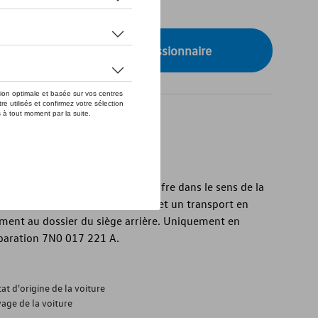
de stock
onibilité auprès de votre concessionnaire
nale)
gente : Cette cloison divise le coffre dans le sens de la
e parfaite utilisation de l'espace et un transport en
ement au dossier du siège arrière. Uniquement en
séparation 7N0 017 221 A.
at d'origine de la voiture
age de la voiture