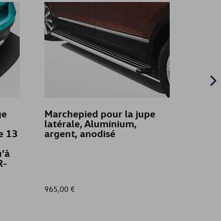
ge
Marchepied pour la jupe
Barre
latérale, Aluminium,
march
ue 13
argent, anodisé
inoxyd
'à
R-
965,00 €
995,00