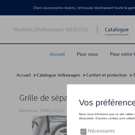
Chers accessoires-lovers, retrouvez dorénavant toute la g
Modèles (Volkswagen WEBSITE)
Catalogue
Accueil
Pour vous
Pour votre
Accueil
>
Catalogue Volkswagen
>
Confort et protection
>
T
Grille de séparation (longitudinal
Référence: 7N0017222A