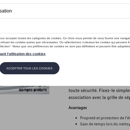
Ce produit n'est actuellement pas 
Vérifiez la disp
Introduction
Grille de séparation (longitudi
Description
La solution de transport intelli
marche et garantit à la fois un
toute sécurité. Fixez-le simpl
association avec la grille de 
Avantages
Propreté et protection de l'ét
Gain de temps lors du nettoy