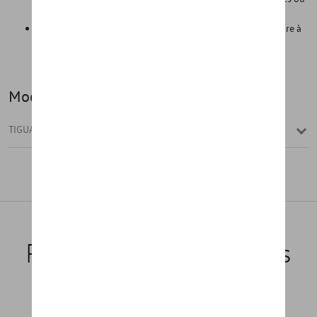
sales, comme des chaussures de randonnée boueuses, etc.
Grâce à sa légèreté, il peut être facilement retiré de la voiture à
tout moment et nettoyé avec des produits de nettoyage
classiques.
Modèle(s)
TIGUAN ALLSPACE
Produits recommandés