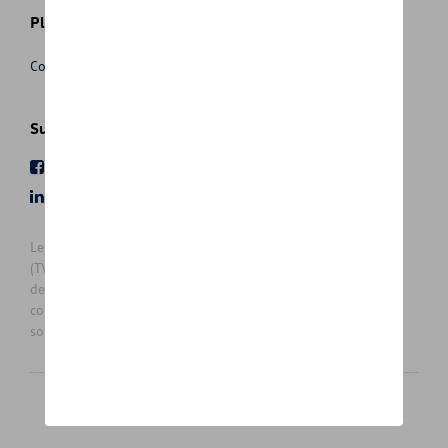
Plus d'informations
Conditions de vente
Suivez nous
Facebook
Youtube
LinkedIn
Instagram
Les prix affichés sur le présent site sont des prix recommandés
(TVAc), hors éventuels frais de montage. Pour connaitre le prix
de vente actuel et les éventuels frais de montage, veuillez
contacter votre concessionnaire/agent. Les prix recommandés
sont sujets à des changements sans préavis.
Français
Nederlands