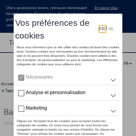
Chers accessoires-lovers, retrouvez dorénavant
En savoir plus
toute la gamme d’accessoires de votre marque
préférée sous forme de catalogue à
commander auprès de votre concessionaire.
Toggle navigation
FR
Accueil
>
Catalogue Volkswagen
>
Confort et protection
>
Tapis et coquilles de coffre
> Détail
Bac de coffre, pour 5 places
Référence: 5T0061162