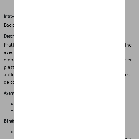
Introduction
Bac de coffre
Description
Pratique et robuste, le tapis de coffre Volkswagen d'origine
avec lettrage Touran protège le coffre de la saleté et
empêche les charges transportées de glisser. Le loadliner en
plastique s'adapte parfaitement et est lavable et
antidérapant. Le rebord périphérique empêche les liquides
de couler sur le plancher du véhicule.
Avantages
Propreté et protection de l'état d'origine de la voiture
Gain de temps lors du nettoyage de la voiture
Bénéfices
Les parois latérales (hautes) empêchent le compartiment à
bagages de se salir lorsqu'on transporte des objets humides ou