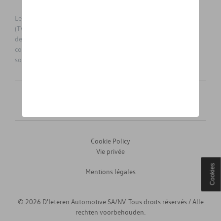
Les prix affichés sur le présent site sont des prix recommandés
(TVAc), hors éventuels frais de montage. Pour connaitre le prix
de vente actuel et les éventuels frais de montage, veuillez
contacter votre concessionnaire/agent. Les prix recommandés
sont sujets à des changements sans préavis.
Français
Nederlands
Cookie Policy
Vie privée
Cookies
Mentions légales
© 2026 D'Ieteren Automotive SA/NV. Tous droits réservés / Alle
rechten voorbehouden.