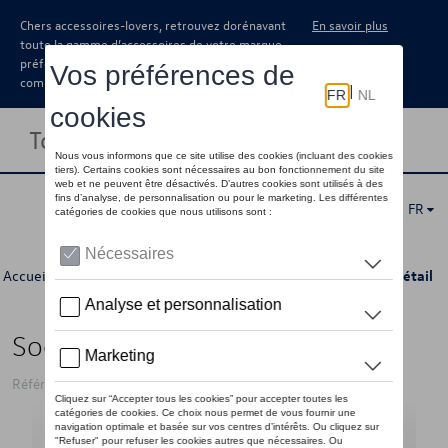
Chers accessoires-lovers, retrouvez dorénavant
En savoir plus
toute la gamme d’accessoires de votre marque
préférée sous forme de catalogue à
commander auprès de votre concessionaire.
Toggle navigation
FR
Accueil
>
Catalogue Volkswagen
>
Transport
>
Attelages
> Détail
Socle en caoutchouc
Référence: 7E0071705A