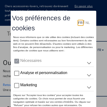
Chers accessoires-lovers, retrouvez dorénavant
En savoir plus
toute la gamme d’accessoires de votre marque
préférée sous forme de catalogue à
commander auprès de votre concessionaire.
Toggle navigation
FR
Oups !
Nous ne pouvons pas trouver la page, l'information que vous
recherchez
Retour à la homepage
Une question ?
Contactez-nous