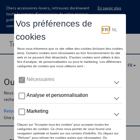
Chers accessoires-lovers, retrouvez dorénavant
En savoir plus
toute la gamme d’accessoires de votre marque
préférée sous forme de catalogue à
commander auprès de votre concessionaire.
Toggle navigation
FR
Oups !
Nous ne pouvons pas trouver la page, l'information que vous
recherchez
Retour à la homepage
Une question ?
Contactez-nous