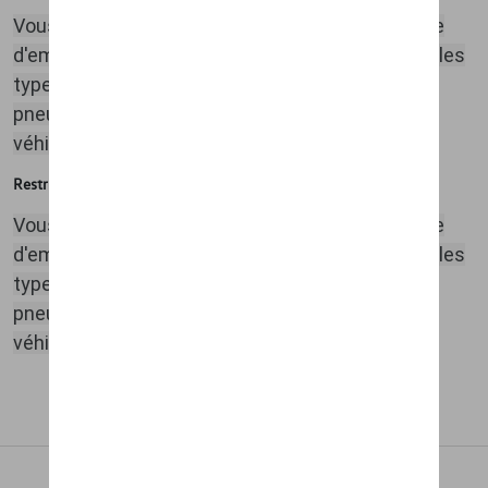
Vous trouverez ci-dessous, dans le fichier « Mode
d'emloi --> CPLK490N_c.pdf », un aperçu de tous les
types de chaînes à neige par taille de
pneu.
Sélectionnez le modèle adapté à votre
véhicule.
Restrictions
Vous trouverez ci-dessous, dans le fichier « Mode
d'emloi --> CPLK490N_c.pdf », un aperçu de tous les
types de chaînes à neige par taille de
pneu.
Sélectionnez le modèle adapté à votre
véhicule.