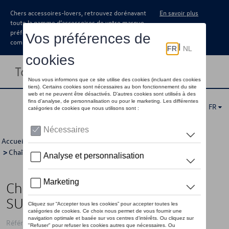
Chers accessoires-lovers, retrouvez dorénavant
En savoir plus
toute la gamme d’accessoires de votre marque
préférée sous forme de catalogue à
commander auprès de votre concessionaire.
Toggle navigation
FR
Accueil
>
Catalogue Volkswagen
>
Jantes et roues
>
Chaînes à neige et chausettes à neige
> Détail
Chaîne à neige NEO 13mm 4X4,
SUV
Référence: CPLK490N