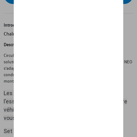
Introduction
Chaîne à neige NEO 13mm 4X4, SUV
Description
Circuler sur neige ou verglas avec un fourgon ou SUV exige une
solution spécifique offrant sécurité totale. La chaîne de neige 4x4 NEO
s’adapte aux particularités de ce type de véhicules et garantit une
conduite efficace tout en apportant résistance, durabilité et un
montage facile.
Les chaînes à neige doivent être montées sur
l'essieu moteur.
Le manuel du propriétaire de votre
véhicule vous indiquera la meilleure option.
Nous
vous recommandons de suivre ces instructions.
Set de 2 pièces.