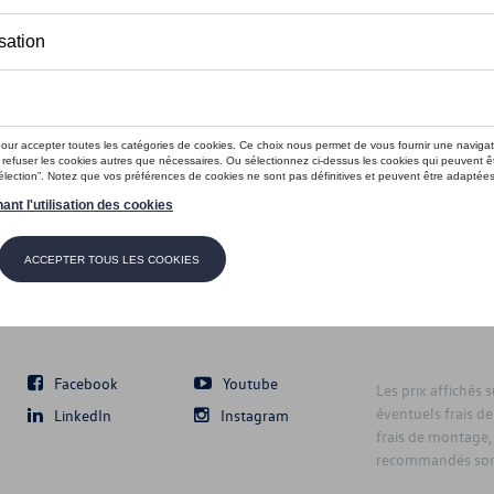
Suivez nous
Facebook
Youtube
Les prix affichés 
éventuels frais de
LinkedIn
Instagram
frais de montage,
recommandés sont