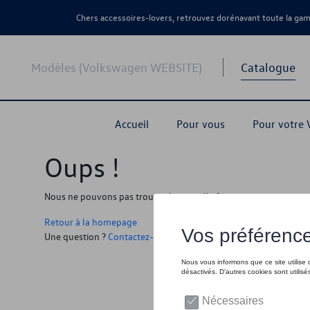
Chers accessoires-lovers, retrouvez dorénavant toute la g
Modèles (Volkswagen WEBSITE)
Catalogue
Accueil
Pour vous
Pour votre
Oups !
Nous ne pouvons pas trouver la page, l'information que vous r
Retour à la homepage
Une question ?
Contactez-nous