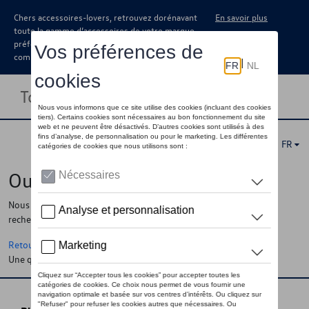
Chers accessoires-lovers, retrouvez dorénavant
En savoir plus
toute la gamme d’accessoires de votre marque
préférée sous forme de catalogue à
commander auprès de votre concessionaire.
Toggle navigation
FR
Oups !
Nous ne pouvons pas trouver la page, l'information que vous
recherchez
Retour à la homepage
Une question ?
Contactez-nous