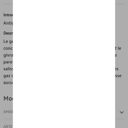
Introduction
Antigel
Description
Le gel et les salissures n'ont aucune chance : l'antigel
concentré Volkswagen d'origine empêche non seulement le
givrage des gicleurs ou le gel de l'eau de lave-glace sur le
pare-brise. Il est extrêmement efficace pour éliminer les
salissures hivernales typiques telles que l'huile, la suie des
gaz d'échappement et les résidus de sel. De plus, il ne laisse
aucune trace et réduit les reflets.
Modèle(s)
AMAROK
ARTEON