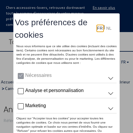
Chers accessoires-lovers, retrouvez dorénavant
En savoir plus
toute la gamme d’accessoires de votre marque
préférée sous forme de catalogue à
commander auprès de votre concessionaire.
Toggle navigation
FR
Accueil
>
Catalogue Volkswagen
>
Produits d'entretien
>
Extérieur
>
Carrosserie
> Détail
Antigel
Référence: 000096320GJ