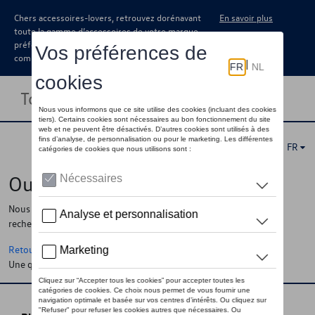
Chers accessoires-lovers, retrouvez dorénavant
En savoir plus
toute la gamme d’accessoires de votre marque
préférée sous forme de catalogue à
commander auprès de votre concessionaire.
Toggle navigation
FR
Oups !
Nous ne pouvons pas trouver la page, l'information que vous
recherchez
Retour à la homepage
Une question ?
Contactez-nous