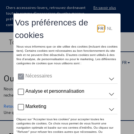
Chers accessoires-lovers, retrouvez dorénavant
En savoir plus
toute la gamme d’accessoires de votre marque
préférée sous forme de catalogue à
commander auprès de votre concessionaire.
Toggle navigation
FR
Oups !
Nous ne pouvons pas trouver la page, l'information que vous
recherchez
Retour à la homepage
Une question ?
Contactez-nous