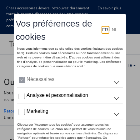
Chers accessoires-lovers, retrouvez dorénavant
En savoir plus
toute la gamme d’accessoires de votre marque
préférée sous forme de catalogue à
commander auprès de votre concessionaire.
Toggle navigation
FR
Oups !
Nous ne pouvons pas trouver la page, l'information que vous
recherchez
Retour à la homepage
Une question ?
Contactez-nous