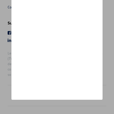
Conditions de vente
Suivez nous
Facebook
Youtube
LinkedIn
Instagram
Les prix affichés sur le présent site sont des prix recommandés
(TVAc), hors éventuels frais de montage. Pour connaitre le prix
de vente actuel et les éventuels frais de montage, veuillez
contacter votre concessionnaire/agent. Les prix recommandés
sont sujets à des changements sans préavis.
Français
Nederlands