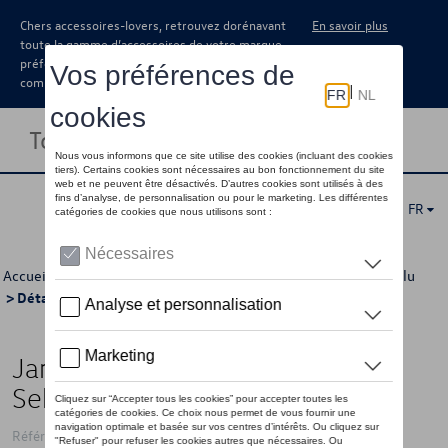
Chers accessoires-lovers, retrouvez dorénavant
En savoir plus
toute la gamme d’accessoires de votre marque
préférée sous forme de catalogue à
commander auprès de votre concessionaire.
Toggle navigation
FR
Accueil
>
Catalogue Volkswagen
>
Jantes et roues
>
Jantes alu
> Détail
Jante en alliage, 7J x 18 ET43,
Sebring, argent sterling
Référence: 5NA071498 88Z