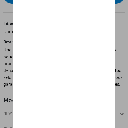
Introduction
Jante en alliage
Description
Une présence sportive avec la jante en alliage Sebring 18
pouces du programme R - avec son design à 5 doubles
branches, la jante en argent sterling souligne l'aspect
dynamique de votre voiture. La jante en alliage a été testée
selon les spécifications strictes du groupe Volkswagen, vous
garantissant une sécurité et une fonctionnalité maximales.
Modèle(s)
NEW TIGUAN