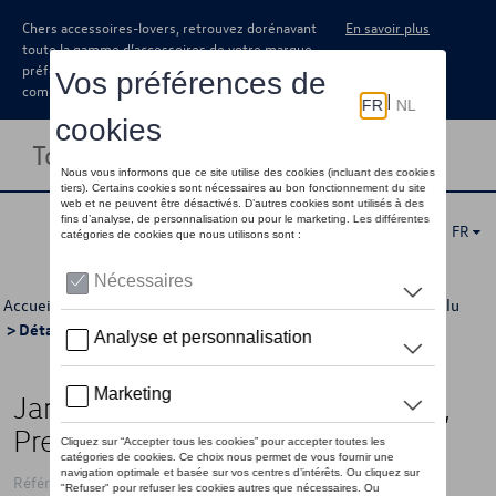
Chers accessoires-lovers, retrouvez dorénavant
En savoir plus
toute la gamme d’accessoires de votre marque
préférée sous forme de catalogue à
commander auprès de votre concessionaire.
Toggle navigation
FR
Accueil
>
Catalogue Volkswagen
>
Jantes et roues
>
Jantes alu
> Détail
Jante en alliage, 7.5J x 18 ET51,
Pretoria, gris galvano métallisé
Référence: 5G0071498A Z49