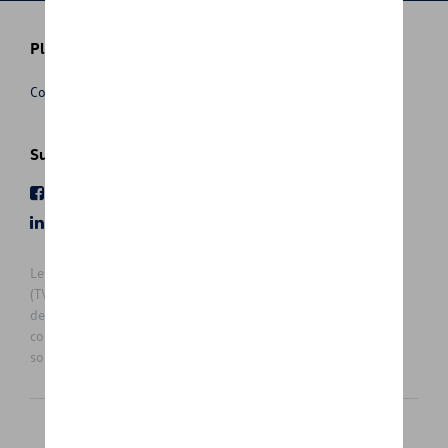
Plus d'informations
Conditions de vente
Suivez nous
Facebook
Youtube
LinkedIn
Instagram
Les prix affichés sur le présent site sont des prix recommandés
(TVAc), hors éventuels frais de montage. Pour connaitre le prix
de vente actuel et les éventuels frais de montage, veuillez
contacter votre concessionnaire/agent. Les prix recommandés
sont sujets à des changements sans préavis.
Français
Nederlands