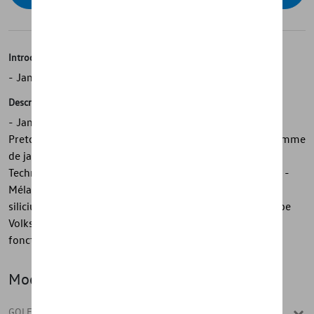
Introduction
- Jante alliage Volkswagen d'origine
Description
- Jante en alliage Volkswagen d'origine - 18 pouces - «
Pretoria » en gris galvano métallisé - Un design de la gamme
de jantes R-GmbH - Conception sportive des rayons -
Technique de moulage sophistiquée - Excellente finition -
Mélange premium d'aluminium, de magnésium et de
silicium - Conçu en conformément aux normes du groupe
Volkswagen - Pour un haut niveau de sécurité et de
fonctionnalité
Modèle(s)
GOLF