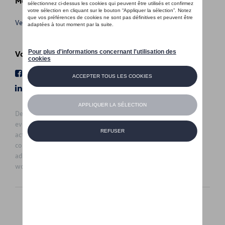
Meer info
Verkoopsvoorwaarden
Volg Ons
Facebook
Youtube
LinkedIn
Instagram
De prijzen op deze site zijn adviesprijzen (incl. btw), exclusief
eventuele installatiekosten. Voor meer informatie over de
actuele verkoopprijs en de eventuele installatiekosten kunt u
contact opnemen met uw concessiehouder / agent. De
adviesprijzen kunnen zonder voorafgaande kennisgeving
worden gewijzigd.
Nederlands
Français