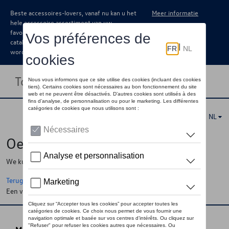
Beste accessoires-lovers, vanaf nu kan u het
Meer informatie
hele accessoire assortiment van uw
favoriete merk terugvinden in de online
catalogus. Deze kunnen steeds besteld
worden via uw dealer.
Toggle navigation
NL
Oeps !
We kunnen de pagina, de informatie die u zoekt niet vinden
Terug naar de startpagina
Een vraag ?
Neem contact op