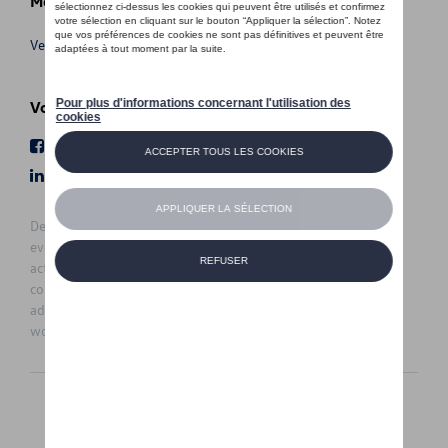
Meer info
Verkoopsvoorwaarden
Volg Ons
Facebook
Youtube
LinkedIn
Instagram
De prijzen op deze site zijn adviesprijzen (incl. btw), exclusief
eventuele installatiekosten. Voor meer informatie over de
actuele verkoopprijs en de eventuele installatiekosten kunt u
contact opnemen met uw concessiehouder / agent. De
adviesprijzen kunnen zonder voorafgaande kennisgeving
worden gewijzigd.
Nederlands
Français