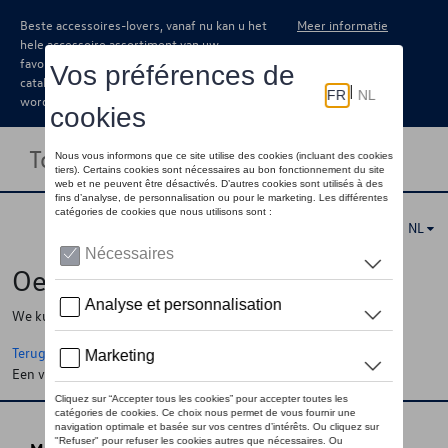
Beste accessoires-lovers, vanaf nu kan u het
Meer informatie
hele accessoire assortiment van uw
favoriete merk terugvinden in de online
catalogus. Deze kunnen steeds besteld
worden via uw dealer.
Toggle navigation
NL
Oeps !
We kunnen de pagina, de informatie die u zoekt niet vinden
Terug naar de startpagina
Een vraag ?
Neem contact op