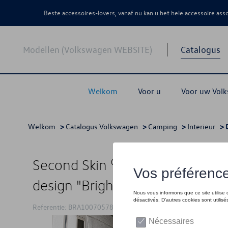
Beste accessoires-lovers, vanaf nu kan u het hele accessoire as
Modellen (Volkswagen WEBSITE)
Catalogus
Welkom
Voor u
Voor uw Vol
Welkom
>
Catalogus Volkswagen
>
Camping
>
Interieur
> 
Second Skin ® voor de linker sl
design "Bright Dots Raven / San
Referentie: BRA100705787