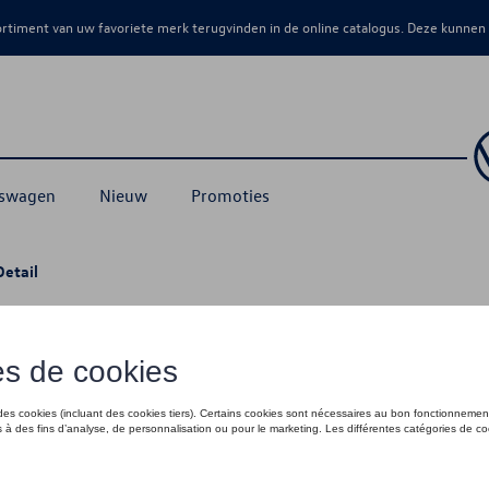
sortiment van uw favoriete merk terugvinden in de online catalogus. Deze kunnen
kswagen
Nieuw
Promoties
Detail
aapstoel in de VW T7 California Ocean
dwick".