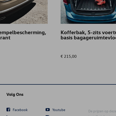
empelbescherming,
Kofferbak, 5-zits voert
rant
basis bagageruimtevlo
€ 215,00
Volg Ons
Facebook
Youtube
De prijzen op deze 