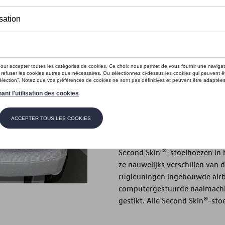
€ 208,00
Dit product is momenteel niet op s
Contactee
Introductie
SECOND SKIN
Beschrijving
Second Skin ®-stoelhoezen in 
ze nauwelijks verschillen van 
rugleuningen ingebouwde air
computergestuurde naaimachi
gestikt. Alle Second Skin®-s