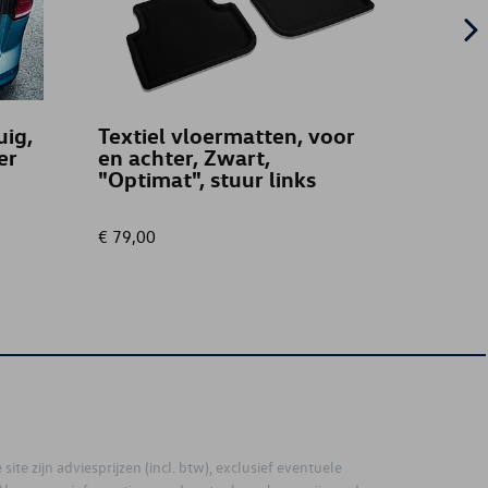
uig,
Textiel vloermatten, voor
Dakba
er
en achter, Zwart,
30 x 
"Optimat", stuur links
profi
dakra
€ 79,00
€ 365,
site zijn adviesprijzen (incl. btw), exclusief eventuele