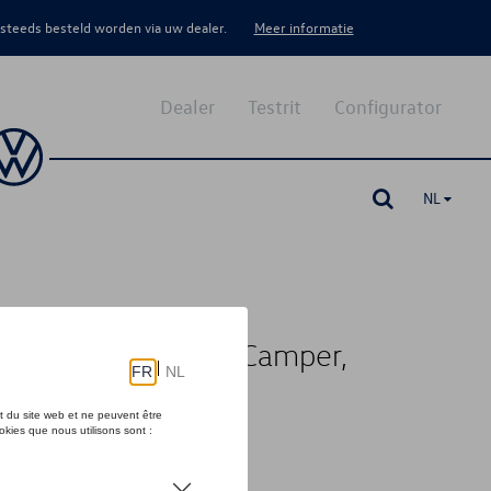
 steeds besteld worden via uw dealer.
Meer informatie
Dealer
Testrit
Configurator
NL
/Coast, Beach Tour/Camper,