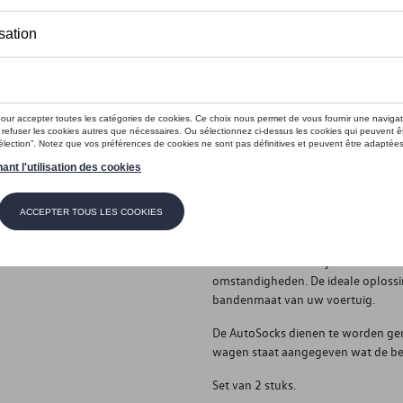
Dit product is momenteel niet op s
Contactee
Introductie
De originele sneeuwsok, sinds
Beschrijving
AutoSock is de nieuwe generatie tra
wordt over de aandrijfwielen van a
omstandigheden. De ideale oploss
bandenmaat van uw voertuig.
De AutoSocks dienen te worden gem
wagen staat aangegeven wat de best
Set van 2 stuks.