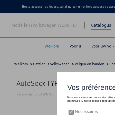
Beste accessoires-lovers, vanaf nu kan u het hele accessoire as
Modellen (Volkswagen WEBSITE)
Catalogus
Welkom
Voor u
Voor uw Vol
Welkom
>
Catalogus Volkswagen
>
Velgen en banden
>
Sne
AutoSock TYPE 870
Referentie: CPLASK870