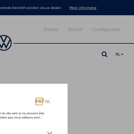
 steeds besteld worden via uw dealer.
Meer informatie
Dealer
Testrit
Configurator
NL