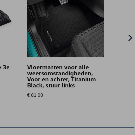
e 3e
Vloermatten voor alle
Koffer
weersomstandigheden,
Maxi 
Voor en achter, Titanium
Black, stuur links
€ 81,00
€ 93,00