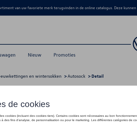
sortiment van uw favoriete merk terugvinden in de online catalogus. Deze kunnen
kswagen
Nieuw
Promoties
euwkettingen en wintersokken
>
Autosock
> Detail
€ 119,00