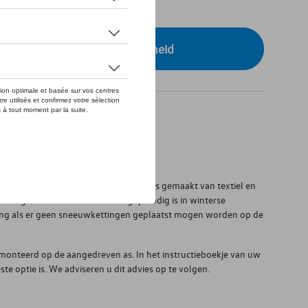
tock
r uw dealer voor beschikbaarheid
 1998
ctie-oplossingen voor de winter. Het is gemaakt van textiel en
uto's getrokken wanneer extra grip nodig is in winterse
ing als er geen sneeuwkettingen geplaatst mogen worden op de
onteerd op de aangedreven as. In het instructieboekje van uw
e optie is. We adviseren u dit advies op te volgen.