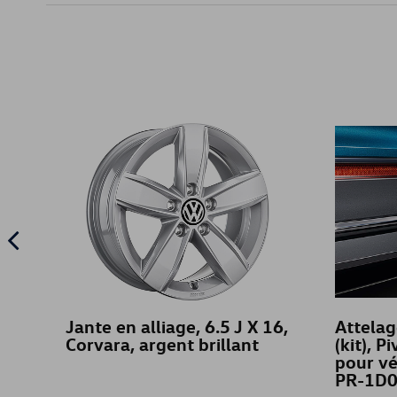
Jante en alliage, 6.5 J X 16,
Attela
Corvara, argent brillant
(kit), 
pour vé
PR-1D