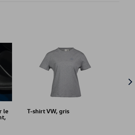
r le
T-shirt VW, gris
Tapis 
nt,
caout