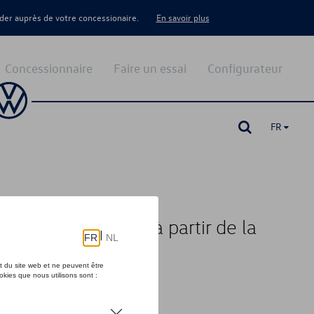
er auprès de votre concessionaire.
En savoir plus
Concessionnaire
Faire un essai
Configurateur
FR
es inclus, PR:1D0, à partir de la