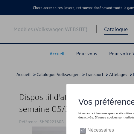
Chers accessoires-lovers, retrouvez dorénavant toute la g
Modèles (Volkswagen WEBSITE)
Catalogue
Accueil
Pour vous
Pour votre
Accueil
>
Catalogue Volkswagen
>
Transport
>
Attelages
> 
Dispositif d'attelage (kit), pivo
semaine 05/2022
Référence: 5H9092160A