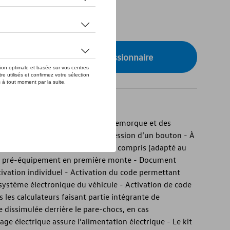
de stock
onibilité auprès de votre concessionnaire
n - Fonctionnement fiable de la remorque et des
hement électrique sur simple pression d’un bouton - À
e montage électrique 13 broches compris (adapté au
ans pré-équipement en première monte - Document
tivation individuel - Activation du code permettant
e système électronique du véhicule - Activation de code
 les calculateurs faisant partie intégrante de
e dissimulée derrière le pare-chocs, en cas
tage électrique assure l’alimentation électrique - Le kit