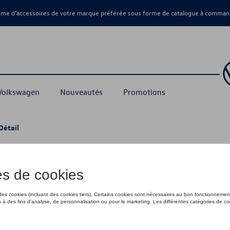
amme d’accessoires de votre marque préférée sous forme de catalogue à command
 Volkswagen
Nouveautés
Promotions
Détail
tant, kit de montage électrique 13 broch