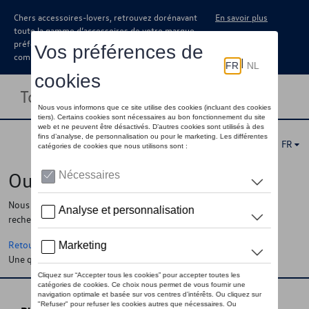
Chers accessoires-lovers, retrouvez dorénavant
En savoir plus
toute la gamme d’accessoires de votre marque
préférée sous forme de catalogue à
commander auprès de votre concessionaire.
Toggle navigation
FR
Oups !
Nous ne pouvons pas trouver la page, l'information que vous
recherchez
Retour à la homepage
Une question ?
Contactez-nous