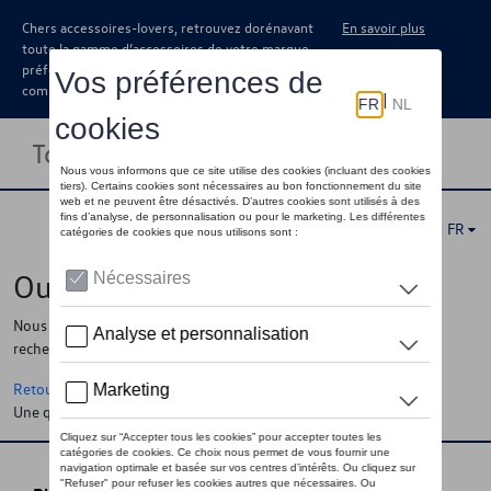
Chers accessoires-lovers, retrouvez dorénavant
En savoir plus
toute la gamme d’accessoires de votre marque
préférée sous forme de catalogue à
commander auprès de votre concessionaire.
Toggle navigation
FR
Oups !
Nous ne pouvons pas trouver la page, l'information que vous
recherchez
Retour à la homepage
Une question ?
Contactez-nous