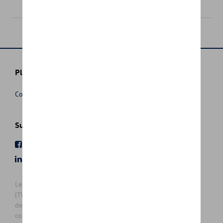
96,00 €
Plus d'informations
Conditions de vente
Suivez nous
Facebook
Youtube
LinkedIn
Instagram
Les prix affichés sur le présent site sont des prix recommandés
(TVAc), hors éventuels frais de montage. Pour connaitre le prix
de vente actuel et les éventuels frais de montage, veuillez
contacter votre concessionnaire/agent. Les prix recommandés