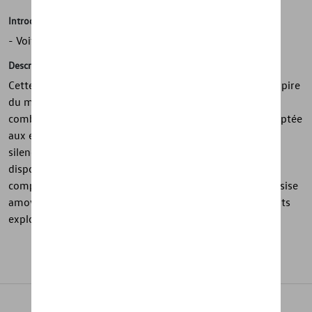
Introduction
- Voiture pour enfants T1
Description
Cette voiture pour enfants de la collection Heritage s’inspire
du mythique Volkswagen Type 2 et se distingue par sa
combinaison de couleurs bleu pétrole et bleu lagon. Adaptée
aux enfants dès 18 mois, elle est équipée de pneus
silencieux, d’un avertisseur sonore mécanique et d’un
dispositif d’attelage pour encore plus de plaisir. Un
compartiment de rangement pratique se cache sous l’assise
amovible avec dossier. Un jouet intemporel pour les petits
explorateurs.