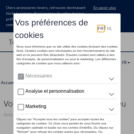
Chers accessoires-lovers, retrouvez dorénavant
En savoir plus
toute la gamme d’accessoires de votre marque
préférée sous forme de catalogue à
commander auprès de votre concessionaire.
Toggle navigation
FR
Accueil
>
Pour vous
>
Héritage Collection
> Détail
Voiture d'enfants VW, pétrole/bleu
Référence: 7E9087500